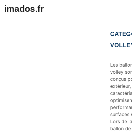
Skip to content
imados.fr
CATEG
VOLLE
Les ballo
volley so
conçus po
extérieur
caractéri
optimisen
performan
surfaces 
Lors de la
ballon de 