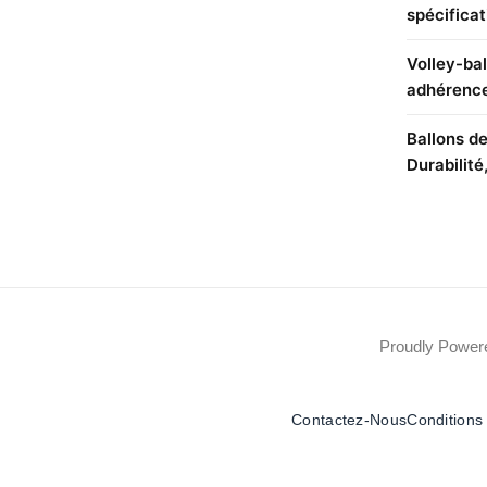
spécificat
Volley-bal
adhérenc
Ballons de
Durabilité
Proudly Powe
Contactez-Nous
Conditions