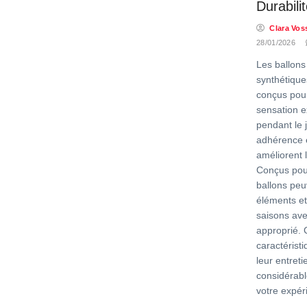
Durabilit
Clara Vos
28/01/2026
Les ballons
synthétique
conçus pour
sensation e
pendant le j
adhérence 
améliorent 
Conçus pour
ballons peu
éléments et
saisons ave
approprié.
caractérist
leur entreti
considérab
votre expér