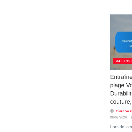
BALLONS 
Entraîn
plage Vol
Durabili
couture,
Clara Vos
06/02/2026
Lors de la s