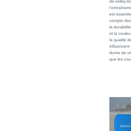
de volley-ba
l’entraîneme
est essenti
compte des 
la durabilit
et la couleu
la qualité d
influencent
durée de vi
que les cou