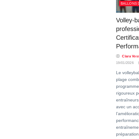
BALLONS 
Volley-b
professi
Certifica
Perform
Clara Vos
19/01/2026
Le volleyba
plage comb
programmes 
rigoureux p
entraîneurs 
avec un acc
l’améliorati
performanc
entraînemen
préparation