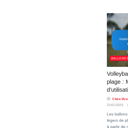
BALLONS 
Volleyba
plage : 
d’utilisa
Clara Vos
22/01/2026
Les ballons 
légers de p
à partir de