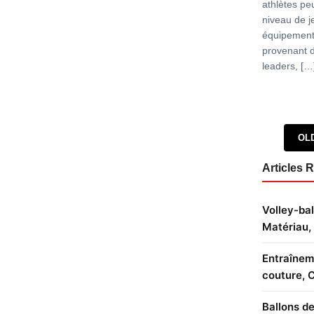
athlètes pe
niveau de je
équipements
provenant 
leaders, […
Posts 
OL
Articles 
Volley-bal
Matériau, 
Entraîneme
couture, 
Ballons de