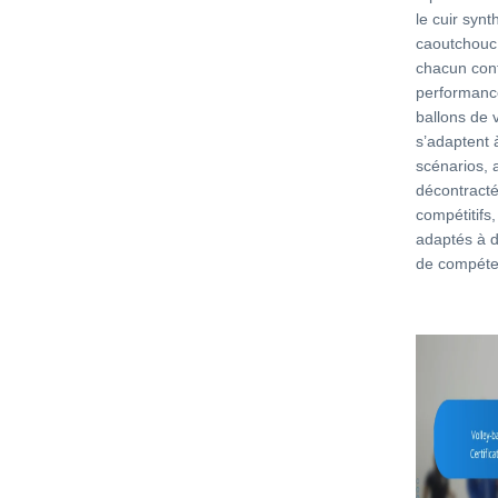
le cuir synt
caoutchouc 
chacun cont
performance
ballons de v
s’adaptent 
scénarios, a
décontract
compétitifs,
adaptés à d
de compéte