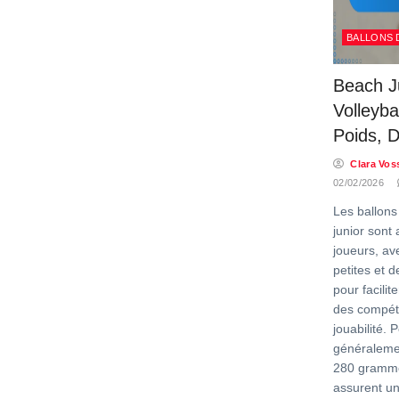
BALLONS 
Beach J
Volleybal
Poids, 
Clara Vos
02/02/2026
Les ballons
junior sont
joueurs, ave
petites et d
pour facili
des compét
jouabilité. 
généraleme
280 gramme
assurent un