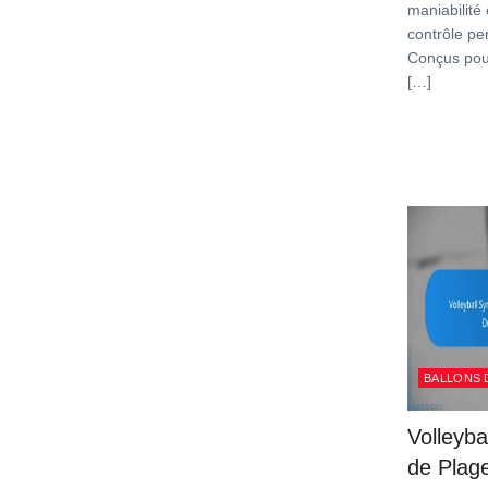
maniabilité 
contrôle pe
Conçus pour 
[…]
BALLONS 
Volleyba
de Plage