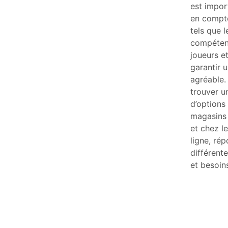
est impor
en compte
tels que 
compétenc
joueurs e
garantir 
agréable
trouver u
d’options
magasins 
et chez le
ligne, ré
différent
et besoin