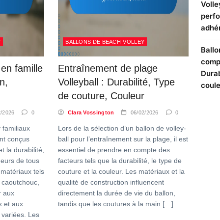
Volle
perfo
adhé
Y
BALLONS DE BEACH-VOLLEY
Ballo
compé
 en famille
Entraînement de plage
Durab
n,
Volleyball : Durabilité, Type
coule
de couture, Couleur
2/2026
0
Clara Vossington
06/02/2026
0
 familiaux
Lors de la sélection d’un ballon de volley-
ent conçus
ball pour l’entraînement sur la plage, il est
t la durabilité,
essentiel de prendre en compte des
ueurs de tous
facteurs tels que la durabilité, le type de
 matériaux tels
couture et la couleur. Les matériaux et la
e caoutchouc,
qualité de construction influencent
r aux
directement la durée de vie du ballon,
 et aux
tandis que les coutures à la main […]
 variées. Les