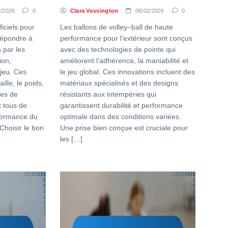
2/2026
0
Clara Vossington
06/02/2026
0
ficiels pour
Les ballons de volley–ball de haute
répondre à
performance pour l’extérieur sont conçus
 par les
avec des technologies de pointe qui
ion,
améliorent l’adhérence, la maniabilité et
 jeu. Ces
le jeu global. Ces innovations incluent des
ille, le poids,
matériaux spécialisés et des designs
des de
résistants aux intempéries qui
t tous de
garantissent durabilité et performance
rformance du
optimale dans des conditions variées.
Choisir le bon
Une prise bien conçue est cruciale pour
les […]