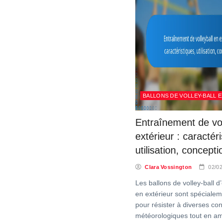
BALLONS DE VOLLEY-BALL 
Entraînement de vol
extérieur : caractér
utilisation, concepti
Clara Vossington
02/0
Les ballons de volley-ball 
en extérieur sont spéciale
pour résister à diverses con
météorologiques tout en am