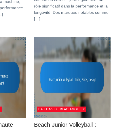
 la machine,
rôle significatif dans la performance et la
a performance
longévité. Des marques notables comme
…]
[…]
Y
BALLONS DE BEACH-VOLLEY
 haute
Beach Junior Volleyball :