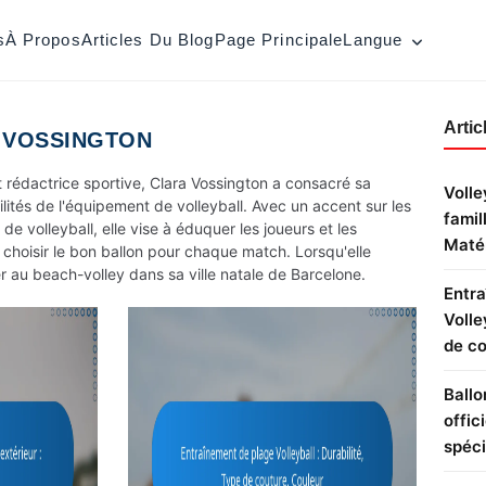
s
À Propos
Articles Du Blog
Page Principale
Langue
Artic
 VOSSINGTON
t rédactrice sportive, Clara Vossington a consacré sa
Volle
tilités de l'équipement de volleyball. Avec un accent sur les
famil
de volleyball, elle vise à éduquer les joueurs et les
Matér
 choisir le bon ballon pour chaque match. Lorsqu'elle
er au beach-volley dans sa ville natale de Barcelone.
Entra
Volle
de co
Ballo
offic
spéci