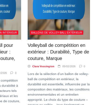
N INTÉRIEUR
BALLONS DE VOLLEY-BALL EXTÉRIEUR
ll pour
Volleyball de compétition en
ieur :
extérieur : Durabilité, Type de
couture,
couture, Marque
Clara Vossington
05/02/2026
0
2/2026
0
Lors de la sélection d’un ballon de volley-
ball de compétition en extérieur, la
e compétition
durabilité est essentielle, influencée par la
 durabilité à
composition des matériaux, les conditions
facteurs tels
environnementales et un entretien
riaux et les
approprié. Le choix du type de couture –
pe de couture,
cousue ou collée – joue également un