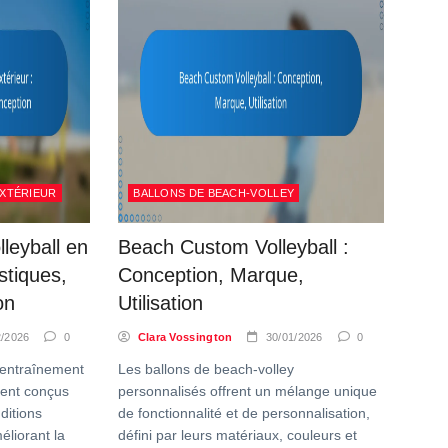
EXTÉRIEUR
BALLONS DE BEACH-VOLLEY
leyball en
Beach Custom Volleyball :
istiques,
Conception, Marque,
on
Utilisation
2/2026
0
Clara Vossington
30/01/2026
0
d’entraînement
Les ballons de beach-volley
ment conçus
personnalisés offrent un mélange unique
ditions
de fonctionnalité et de personnalisation,
éliorant la
défini par leurs matériaux, couleurs et