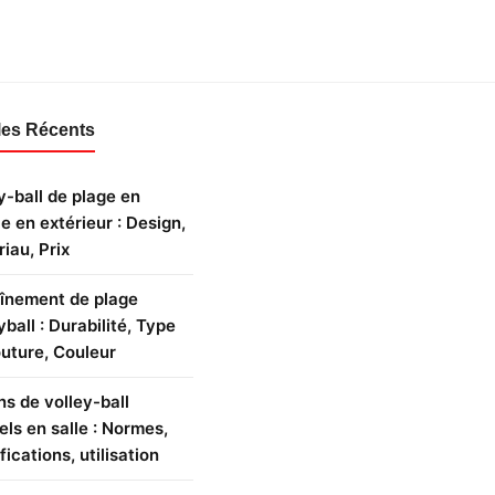
les Récents
y-ball de plage en
le en extérieur : Design,
iau, Prix
înement de plage
yball : Durabilité, Type
uture, Couleur
ns de volley-ball
iels en salle : Normes,
fications, utilisation